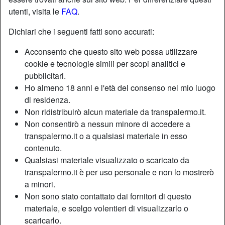
utenti, visita le
FAQ
.
Dichiari che i seguenti fatti sono accurati:
Acconsento che questo sito web possa utilizzare
cookie e tecnologie simili per scopi analitici e
pubblicitari.
Ho almeno 18 anni e l'età del consenso nel mio luogo
di residenza.
Non ridistribuirò alcun materiale da transpalermo.it.
Non consentirò a nessun minore di accedere a
transpalermo.it o a qualsiasi materiale in esso
contenuto.
Nickname:
Megan29
Qualsiasi materiale visualizzato o scaricato da
Età:
32
transpalermo.it è per uso personale e non lo mostrerò
Paese:
Italia
a minori.
Non sono stato contattato dai fornitori di questo
Provincia:
Agrigento
materiale, e scelgo volentieri di visualizzarlo o
Sesso:
Shemale
scaricarlo.
Sessualità:
Bisessuale