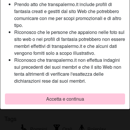
Prendo atto che transpalermo.it include profili di
Relazione:
Single
fantasia creati e gestiti dal sito Web che potrebbero
Colore degli occhi:
Castani
comunicare con me per scopi promozionali e di altro
Depilata:
Sì
tipo.
Fumatrice:
Sì
Riconosco che le persone che appaiono nelle foto sul
sito web o nei profili di fantasia potrebbero non essere
membri effettivi di transpalermo.it e che alcuni dati
Descrizione
person_pin
vengono forniti solo a scopo illustrativo.
Grande lavoratrice cerca uno con testa sulle spalle, che
Riconosco che transpalermo.it non effettua indagini
abbia degli obbiettivi predefiniti già! Programmo sempre la
sui precedenti dei suoi membri e che il sito Web non
mia vita e adesso la vorrei programmare per due e non piu
tenta altrimenti di verificare l'esattezza delle
solo per me. Uomo mio dove sei?
dichiarazioni rese dai suoi membri.
Sta cercando
Accetta e continua
Non ha specificato le sue preferenze
Tags
Pompini
Orali
Roleplay