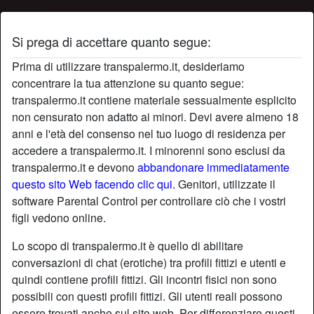
Si prega di accettare quanto segue:
Profilo di Megan29
Prima di utilizzare transpalermo.it, desideriamo
concentrare la tua attenzione su quanto segue:
transpalermo.it contiene materiale sessualmente esplicito
non censurato non adatto ai minori. Devi avere almeno 18
anni e l'età del consenso nel tuo luogo di residenza per
accedere a transpalermo.it. I minorenni sono esclusi da
transpalermo.it e devono
abbandonare immediatamente
questo sito Web facendo clic qui.
Genitori, utilizzate il
software Parental Control per controllare ciò che i vostri
figli vedono online.
Lo scopo di transpalermo.it è quello di abilitare
conversazioni di chat (erotiche) tra profili fittizi e utenti e
quindi contiene profili fittizi. Gli incontri fisici non sono
possibili con questi profili fittizi. Gli utenti reali possono
star
chat
Aggiungi
Chatta adesso
essere trovati anche sul sito web. Per differenziare questi