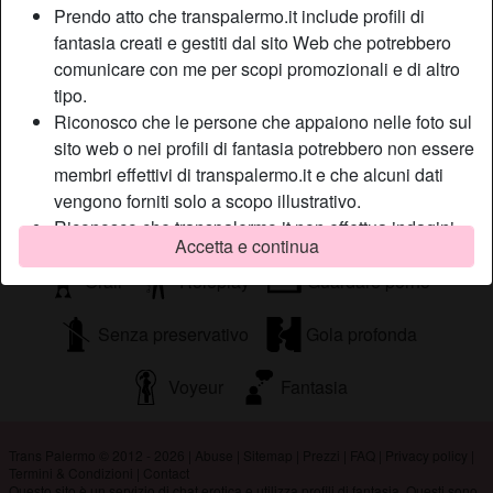
Voglio sfruttare la mia totale disponibilità per trovare una
Prendo atto che transpalermo.it include profili di
verga capace di meritare la mia attenzione e tutte le mie
fantasia creati e gestiti dal sito Web che potrebbero
cure precisando che non ho alcuna intenzione di imbastire
comunicare con me per scopi promozionali e di altro
nessuna storia d’amore.
tipo.
Riconosco che le persone che appaiono nelle foto sul
Sta cercando
sito web o nei profili di fantasia potrebbero non essere
Uomo, Etero
membri effettivi di transpalermo.it e che alcuni dati
vengono forniti solo a scopo illustrativo.
Riconosco che transpalermo.it non effettua indagini
Tags
Accetta e continua
sui precedenti dei suoi membri e che il sito Web non
tenta altrimenti di verificare l'esattezza delle
Orali
Roleplay
Guardare porno
dichiarazioni rese dai suoi membri.
Senza preservativo
Gola profonda
Voyeur
Fantasia
Trans Palermo © 2012 - 2026
|
Abuse
|
Sitemap
|
Prezzi
|
FAQ
|
Privacy policy
|
Termini & Condizioni
|
Contact
Questo sito è un servizio di chat erotica e utilizza profili di fantasia. Questi sono