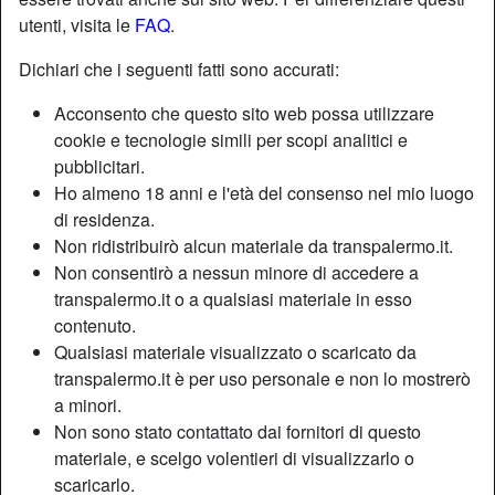
utenti, visita le
FAQ
.
Dichiari che i seguenti fatti sono accurati:
Nickname:
Buconero
Età:
43
Acconsento che questo sito web possa utilizzare
Paese:
Italia
cookie e tecnologie simili per scopi analitici e
Provincia:
Caltanissetta
pubblicitari.
Ho almeno 18 anni e l'età del consenso nel mio luogo
Sesso:
Shemale
di residenza.
Sessualità:
Bisessuale
Non ridistribuirò alcun materiale da transpalermo.it.
Relazione:
Single
Non consentirò a nessun minore di accedere a
Colore dei capelli:
Scuro
transpalermo.it o a qualsiasi materiale in esso
Colore degli occhi:
Castani
contenuto.
Peso:
67 Kg
Qualsiasi materiale visualizzato o scaricato da
Depilata:
Sì
transpalermo.it è per uso personale e non lo mostrerò
Fumatrice:
A volte
a minori.
Non sono stato contattato dai fornitori di questo
materiale, e scelgo volentieri di visualizzarlo o
Descrizione
person_pin
scaricarlo.