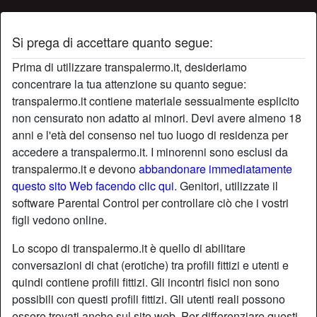
Si prega di accettare quanto segue:
Profilo di buconero
Prima di utilizzare transpalermo.it, desideriamo
concentrare la tua attenzione su quanto segue:
transpalermo.it contiene materiale sessualmente esplicito
non censurato non adatto ai minori. Devi avere almeno 18
anni e l'età del consenso nel tuo luogo di residenza per
accedere a transpalermo.it. I minorenni sono esclusi da
transpalermo.it e devono
abbandonare immediatamente
questo sito Web facendo clic qui.
Genitori, utilizzate il
software Parental Control per controllare ciò che i vostri
figli vedono online.
Lo scopo di transpalermo.it è quello di abilitare
conversazioni di chat (erotiche) tra profili fittizi e utenti e
quindi contiene profili fittizi. Gli incontri fisici non sono
possibili con questi profili fittizi. Gli utenti reali possono
star
chat
Aggiungi
Chatta adesso
essere trovati anche sul sito web. Per differenziare questi