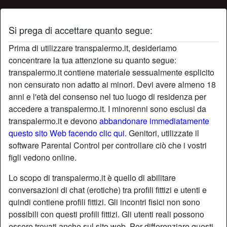
Si prega di accettare quanto segue:
Profilo di Cristtina
Prima di utilizzare transpalermo.it, desideriamo
concentrare la tua attenzione su quanto segue:
transpalermo.it contiene materiale sessualmente esplicito
non censurato non adatto ai minori. Devi avere almeno 18
anni e l'età del consenso nel tuo luogo di residenza per
accedere a transpalermo.it. I minorenni sono esclusi da
transpalermo.it e devono
abbandonare immediatamente
questo sito Web facendo clic qui.
Genitori, utilizzate il
software Parental Control per controllare ciò che i vostri
figli vedono online.
Lo scopo di transpalermo.it è quello di abilitare
conversazioni di chat (erotiche) tra profili fittizi e utenti e
quindi contiene profili fittizi. Gli incontri fisici non sono
possibili con questi profili fittizi. Gli utenti reali possono
star
chat
Aggiungi
Chatta adesso
essere trovati anche sul sito web. Per differenziare questi