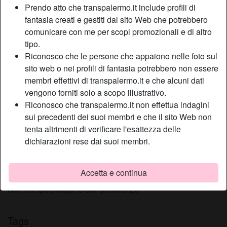
Prendo atto che transpalermo.it include profili di
Relazione:
Single
fantasia creati e gestiti dal sito Web che potrebbero
Colore dei capelli:
Scuro
comunicare con me per scopi promozionali e di altro
Colore degli occhi:
Castani
tipo.
Depilata:
Sì
Riconosco che le persone che appaiono nelle foto sul
Fumatrice:
Sì
sito web o nei profili di fantasia potrebbero non essere
membri effettivi di transpalermo.it e che alcuni dati
vengono forniti solo a scopo illustrativo.
Descrizione
person_pin
Riconosco che transpalermo.it non effettua indagini
Non cerco particolari categorie di uomini, possono essere
sui precedenti dei suoi membri e che il sito Web non
giovani o maturi, di qualsiasi nazionalità, non importa. Ciò
tenta altrimenti di verificare l'esattezza delle
che conta è la voglia di godere, di trascorrere momenti di
dichiarazioni rese dai suoi membri.
intenso piacere nella massima libertà e discrezione.
Sta cercando
Accetta e continua
Non ha specificato le sue preferenze
Tags