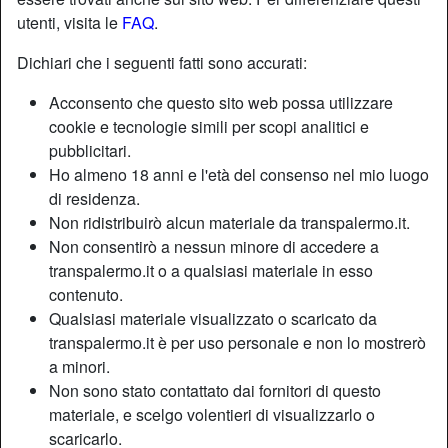
utenti, visita le
FAQ
.
Dichiari che i seguenti fatti sono accurati:
Acconsento che questo sito web possa utilizzare
cookie e tecnologie simili per scopi analitici e
pubblicitari.
Ho almeno 18 anni e l'età del consenso nel mio luogo
di residenza.
Non ridistribuirò alcun materiale da transpalermo.it.
Non consentirò a nessun minore di accedere a
transpalermo.it o a qualsiasi materiale in esso
contenuto.
Nickname:
Cristtina
Qualsiasi materiale visualizzato o scaricato da
Età:
40
transpalermo.it è per uso personale e non lo mostrerò
Paese:
Italia
a minori.
Non sono stato contattato dai fornitori di questo
Provincia:
Catania
materiale, e scelgo volentieri di visualizzarlo o
Sesso:
Shemale
scaricarlo.
Sessualità:
Bisessuale