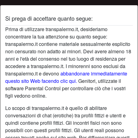
Si prega di accettare quanto segue:
Profilo di corridrice
Prima di utilizzare transpalermo.it, desideriamo
concentrare la tua attenzione su quanto segue:
transpalermo.it contiene materiale sessualmente esplicito
non censurato non adatto ai minori. Devi avere almeno 18
anni e l'età del consenso nel tuo luogo di residenza per
accedere a transpalermo.it. I minorenni sono esclusi da
transpalermo.it e devono
abbandonare immediatamente
questo sito Web facendo clic qui.
Genitori, utilizzate il
software Parental Control per controllare ciò che i vostri
figli vedono online.
Lo scopo di transpalermo.it è quello di abilitare
conversazioni di chat (erotiche) tra profili fittizi e utenti e
quindi contiene profili fittizi. Gli incontri fisici non sono
possibili con questi profili fittizi. Gli utenti reali possono
star
chat
Aggiungi
Chatta adesso
essere trovati anche sul sito web. Per differenziare questi