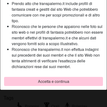
Prendo atto che transpalermo.it include profili di
Relazione:
Single
fantasia creati e gestiti dal sito Web che potrebbero
Colore dei capelli:
Bionde
comunicare con me per scopi promozionali e di altro
Depilata:
Sì
tipo.
Fumatrice:
Sì
Riconosco che le persone che appaiono nelle foto sul
sito web o nei profili di fantasia potrebbero non essere
membri effettivi di transpalermo.it e che alcuni dati
Descrizione
person_pin
vengono forniti solo a scopo illustrativo.
Spesso le mie mani mi danno quel piacere che sarebbe
Riconosco che transpalermo.it non effettua indagini
meglio lasciare a qualche bel bigolo di carne, bigolo che
sui precedenti dei suoi membri e che il sito Web non
con quest’annuncio ricerco, quindi fatti sentire al più
tenta altrimenti di verificare l'esattezza delle
presto, ti desidero e tanto anche.
dichiarazioni rese dai suoi membri.
Sta cercando
Accetta e continua
Non ha specificato le sue preferenze
Tags
Pompini
Orali
Roleplay