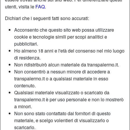
utenti, visita le
FAQ
.
Dichiari che i seguenti fatti sono accurati:
Acconsento che questo sito web possa utilizzare
cookie e tecnologie simili per scopi analitici e
pubblicitari.
Ho almeno 18 anni e l'età del consenso nel mio luogo
di residenza.
Non ridistribuirò alcun materiale da transpalermo.it.
Non consentirò a nessun minore di accedere a
transpalermo.it o a qualsiasi materiale in esso
contenuto.
Nickname:
Corridrice
Qualsiasi materiale visualizzato o scaricato da
Età:
34
transpalermo.it è per uso personale e non lo mostrerò
Paese:
Italia
a minori.
Non sono stato contattato dai fornitori di questo
Provincia:
Enna
materiale, e scelgo volentieri di visualizzarlo o
Sesso:
Shemale
scaricarlo.
Sessualità:
Bisessuale