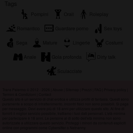
Tags
Pompini
Orali
Roleplay
Romantico
Guardare porno
Sex toys
Sega
Mature
Lingerie
Costumi
Anale
Gola profonda
Dirty talk
Sculacciate
Trans Palermo © 2012 - 2026
|
Abuse
|
Sitemap
|
Prezzi
|
FAQ
|
Privacy policy
|
Termini & Condizioni
|
Contact
Questo sito è un servizio di chat erotica e utilizza profili di fantasia. Questi sono
puramente a scopo di intrattenimento, incontri fisici non sono possibili. Si paga
per messaggio. Devi avere più di 18 anni per utilizzare questo sito. Al fine di
fornirti il miglior servizio possibile, trattiamo i tuoi dati personali. L'età minima
per partecipare è 18 anni. Le persone al di sotto dell'età minima non sono
autorizzate a utilizzare questo servizio. Proteggi i minori da contenuti espliciti
online con programmi come Cybersitter o Netnanny.