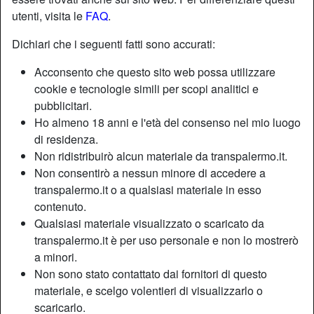
utenti, visita le
FAQ
.
Dichiari che i seguenti fatti sono accurati:
Acconsento che questo sito web possa utilizzare
cookie e tecnologie simili per scopi analitici e
pubblicitari.
Ho almeno 18 anni e l'età del consenso nel mio luogo
di residenza.
Non ridistribuirò alcun materiale da transpalermo.it.
Non consentirò a nessun minore di accedere a
transpalermo.it o a qualsiasi materiale in esso
contenuto.
Nickname:
Porcellana
Qualsiasi materiale visualizzato o scaricato da
Età:
45
transpalermo.it è per uso personale e non lo mostrerò
Paese:
Italia
a minori.
Non sono stato contattato dai fornitori di questo
Provincia:
Messina
materiale, e scelgo volentieri di visualizzarlo o
Sesso:
Shemale
scaricarlo.
Sessualità:
Bisessuale