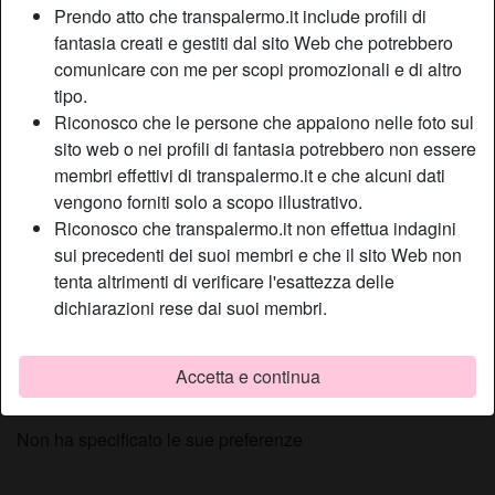
Prendo atto che transpalermo.it include profili di
Relazione:
Single
fantasia creati e gestiti dal sito Web che potrebbero
Colore dei capelli:
Bionde
comunicare con me per scopi promozionali e di altro
Colore degli occhi:
Blu
tipo.
Depilata:
Sì
Riconosco che le persone che appaiono nelle foto sul
Fumatrice:
Sì
sito web o nei profili di fantasia potrebbero non essere
membri effettivi di transpalermo.it e che alcuni dati
vengono forniti solo a scopo illustrativo.
Descrizione
person_pin
Riconosco che transpalermo.it non effettua indagini
Parliamo un po di noia e delle nostre problematiche? Una
sui precedenti dei suoi membri e che il sito Web non
persona che vede le cose da una prospettiva diversa puo
tenta altrimenti di verificare l'esattezza delle
essere utile! Sono qui ora!Io csrco di essere una femmina
dichiarazioni rese dai suoi membri.
diversa dalle altre io guardo sempre al futuro e mai al
passato e voglio un uomo come me!
Accetta e continua
Sta cercando
Non ha specificato le sue preferenze