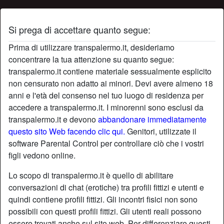
Si prega di accettare quanto segue:
Profilo di porcellana
Prima di utilizzare transpalermo.it, desideriamo
concentrare la tua attenzione su quanto segue:
transpalermo.it contiene materiale sessualmente esplicito
non censurato non adatto ai minori. Devi avere almeno 18
anni e l'età del consenso nel tuo luogo di residenza per
accedere a transpalermo.it. I minorenni sono esclusi da
transpalermo.it e devono
abbandonare immediatamente
questo sito Web facendo clic qui.
Genitori, utilizzate il
software Parental Control per controllare ciò che i vostri
figli vedono online.
Lo scopo di transpalermo.it è quello di abilitare
conversazioni di chat (erotiche) tra profili fittizi e utenti e
quindi contiene profili fittizi. Gli incontri fisici non sono
possibili con questi profili fittizi. Gli utenti reali possono
star
chat
Aggiungi
Chatta adesso
essere trovati anche sul sito web. Per differenziare questi