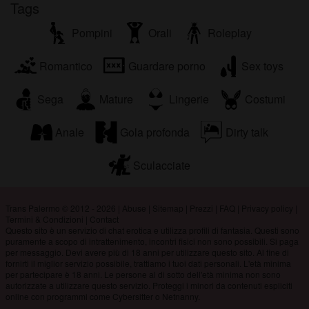
Tags
Pompini
Orali
Roleplay
Romantico
Guardare porno
Sex toys
Sega
Mature
Lingerie
Costumi
Anale
Gola profonda
Dirty talk
Sculacciate
Trans Palermo © 2012 - 2026
|
Abuse
|
Sitemap
|
Prezzi
|
FAQ
|
Privacy policy
|
Termini & Condizioni
|
Contact
Questo sito è un servizio di chat erotica e utilizza profili di fantasia. Questi sono
puramente a scopo di intrattenimento, incontri fisici non sono possibili. Si paga
per messaggio. Devi avere più di 18 anni per utilizzare questo sito. Al fine di
fornirti il miglior servizio possibile, trattiamo i tuoi dati personali. L'età minima
per partecipare è 18 anni. Le persone al di sotto dell'età minima non sono
autorizzate a utilizzare questo servizio. Proteggi i minori da contenuti espliciti
online con programmi come Cybersitter o Netnanny.