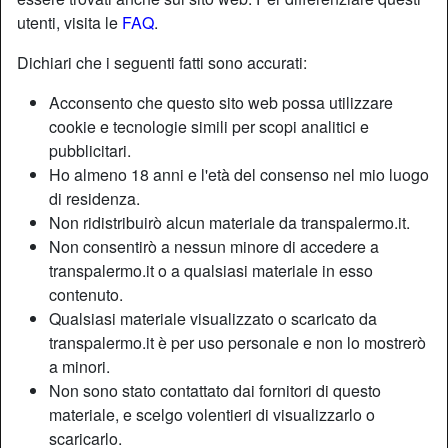
utenti, visita le
FAQ
.
Dichiari che i seguenti fatti sono accurati:
Acconsento che questo sito web possa utilizzare
cookie e tecnologie simili per scopi analitici e
pubblicitari.
Ho almeno 18 anni e l'età del consenso nel mio luogo
di residenza.
Non ridistribuirò alcun materiale da transpalermo.it.
Non consentirò a nessun minore di accedere a
transpalermo.it o a qualsiasi materiale in esso
contenuto.
Nickname:
Sabbiacalda
Qualsiasi materiale visualizzato o scaricato da
Età:
31
transpalermo.it è per uso personale e non lo mostrerò
Paese:
Italia
a minori.
Non sono stato contattato dai fornitori di questo
Provincia:
Messina
materiale, e scelgo volentieri di visualizzarlo o
Sesso:
Shemale
scaricarlo.
Sessualità:
Bisessuale