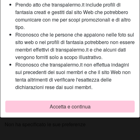
Prendo atto che transpalermo.it include profili di
Relazione:
Single
fantasia creati e gestiti dal sito Web che potrebbero
Colore dei capelli:
Castana
comunicare con me per scopi promozionali e di altro
Colore degli occhi:
Castani
tipo.
Depilata:
Sì
Riconosco che le persone che appaiono nelle foto sul
Fumatrice:
Sì
sito web o nei profili di fantasia potrebbero non essere
membri effettivi di transpalermo.it e che alcuni dati
vengono forniti solo a scopo illustrativo.
Descrizione
person_pin
Riconosco che transpalermo.it non effettua indagini
Le mie fantasie stanno andando ben oltre quello che posso
sui precedenti dei suoi membri e che il sito Web non
avere, infatti ho deciso di concedermi qualche incontro
tenta altrimenti di verificare l'esattezza delle
sessuale libero, senza tabù e senza costrizioni. Se sei un
dichiarazioni rese dai suoi membri.
ragazzo fantasioso e ami le situazioni inusuali, contattami
perché sarò il tuo pane caldo.
Accetta e continua
Sta cercando
Non ha specificato le sue preferenze