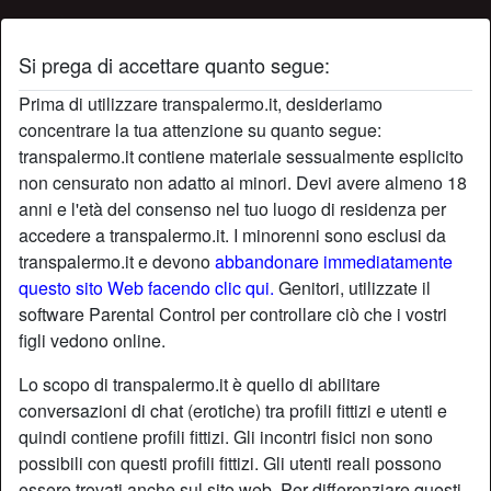
Si prega di accettare quanto segue:
Profilo di sabbiacalda
Prima di utilizzare transpalermo.it, desideriamo
concentrare la tua attenzione su quanto segue:
transpalermo.it contiene materiale sessualmente esplicito
non censurato non adatto ai minori. Devi avere almeno 18
anni e l'età del consenso nel tuo luogo di residenza per
accedere a transpalermo.it. I minorenni sono esclusi da
transpalermo.it e devono
abbandonare immediatamente
questo sito Web facendo clic qui.
Genitori, utilizzate il
software Parental Control per controllare ciò che i vostri
figli vedono online.
Lo scopo di transpalermo.it è quello di abilitare
conversazioni di chat (erotiche) tra profili fittizi e utenti e
quindi contiene profili fittizi. Gli incontri fisici non sono
possibili con questi profili fittizi. Gli utenti reali possono
star
chat
Aggiungi
Chatta adesso
essere trovati anche sul sito web. Per differenziare questi