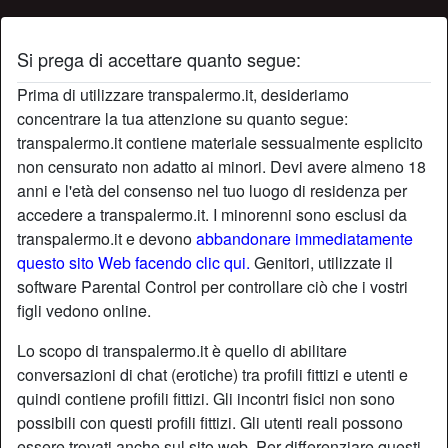
Si prega di accettare quanto segue:
Profilo di Bidadi3
Prima di utilizzare transpalermo.it, desideriamo
concentrare la tua attenzione su quanto segue:
transpalermo.it contiene materiale sessualmente esplicito
non censurato non adatto ai minori. Devi avere almeno 18
anni e l'età del consenso nel tuo luogo di residenza per
accedere a transpalermo.it. I minorenni sono esclusi da
transpalermo.it e devono
abbandonare immediatamente
questo sito Web facendo clic qui.
Genitori, utilizzate il
software Parental Control per controllare ciò che i vostri
figli vedono online.
Lo scopo di transpalermo.it è quello di abilitare
conversazioni di chat (erotiche) tra profili fittizi e utenti e
quindi contiene profili fittizi. Gli incontri fisici non sono
possibili con questi profili fittizi. Gli utenti reali possono
star
chat
Aggiungi
Chatta adesso
essere trovati anche sul sito web. Per differenziare questi