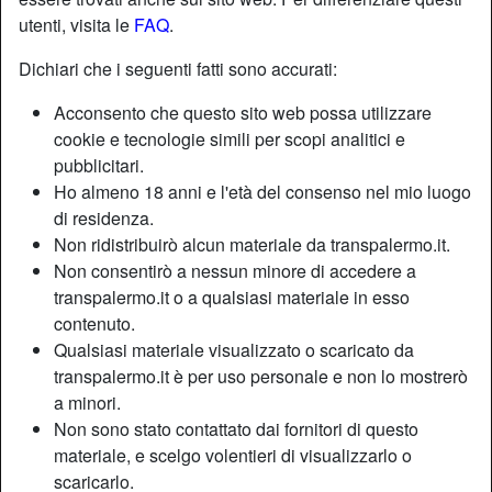
utenti, visita le
FAQ
.
Dichiari che i seguenti fatti sono accurati:
Nickname:
Bidadi3
Età:
34
Acconsento che questo sito web possa utilizzare
Paese:
Italia
cookie e tecnologie simili per scopi analitici e
Provincia:
Palermo
pubblicitari.
Ho almeno 18 anni e l'età del consenso nel mio luogo
Sesso:
Shemale
di residenza.
Sessualità:
Bisessuale
Non ridistribuirò alcun materiale da transpalermo.it.
Relazione:
Single
Non consentirò a nessun minore di accedere a
Colore dei capelli:
Castana
transpalermo.it o a qualsiasi materiale in esso
Colore degli occhi:
Blu
contenuto.
Depilata:
Sì
Qualsiasi materiale visualizzato o scaricato da
Fumatrice:
Sì
transpalermo.it è per uso personale e non lo mostrerò
a minori.
Non sono stato contattato dai fornitori di questo
Descrizione
person_pin
materiale, e scelgo volentieri di visualizzarlo o
Sono veramente convinta che non avete mai visto una
scaricarlo.