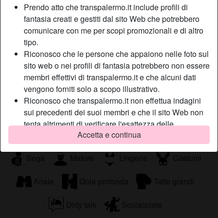
donne desiderosa e desiderabile come me, che con un
Prendo atto che transpalermo.it include profili di
solo sguardo sarà in grado di farvi aumentare, in maniera
fantasia creati e gestiti dal sito Web che potrebbero
unica ed incredibile, la voglia di vivermi.
comunicare con me per scopi promozionali e di altro
tipo.
Sta cercando
Riconosco che le persone che appaiono nelle foto sul
Non ha specificato le sue preferenze
sito web o nei profili di fantasia potrebbero non essere
membri effettivi di transpalermo.it e che alcuni dati
vengono forniti solo a scopo illustrativo.
Tags
Riconosco che transpalermo.it non effettua indagini
Pompini
Orali
Roleplay
sui precedenti dei suoi membri e che il sito Web non
tenta altrimenti di verificare l'esattezza delle
Romantico
Guardare porno
Sex toys
Accetta e continua
dichiarazioni rese dai suoi membri.
Sega
Mature
Lingerie
Costumi
Anale
Gola profonda
Tette grandi
Dirty talk
Sculacciate