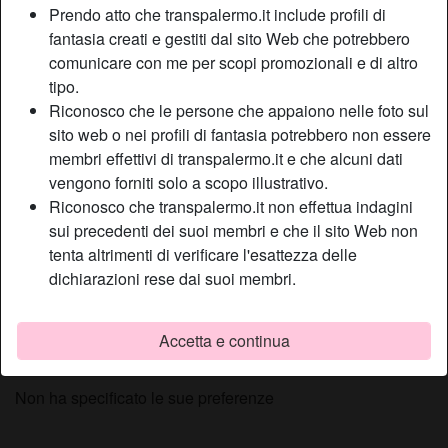
Prendo atto che transpalermo.it include profili di
Relazione:
Single
fantasia creati e gestiti dal sito Web che potrebbero
Colore dei capelli:
Scuro
comunicare con me per scopi promozionali e di altro
Colore degli occhi:
Castani
tipo.
Depilata:
Sì
Riconosco che le persone che appaiono nelle foto sul
Fumatrice:
Sì
sito web o nei profili di fantasia potrebbero non essere
membri effettivi di transpalermo.it e che alcuni dati
vengono forniti solo a scopo illustrativo.
Descrizione
person_pin
Riconosco che transpalermo.it non effettua indagini
Sono una ragazza molto porcella ed amante dei video
sui precedenti dei suoi membri e che il sito Web non
porno amatoriali girati in casa. Ho creato il mio canale. Ti
tenta altrimenti di verificare l'esattezza delle
piacerebbe guardami mentre mi spoglio completamente
dichiarazioni rese dai suoi membri.
nuda e ti faccio vedere le tette grandi ed il mio culo sodo e
caldo
Accetta e continua
Sta cercando
Non ha specificato le sue preferenze