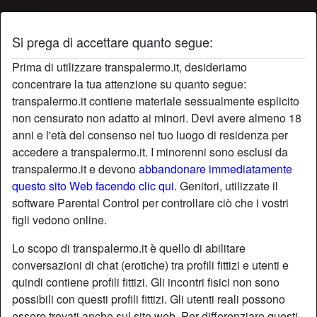
Si prega di accettare quanto segue:
Profilo di Secret69
Prima di utilizzare transpalermo.it, desideriamo
concentrare la tua attenzione su quanto segue:
transpalermo.it contiene materiale sessualmente esplicito
non censurato non adatto ai minori. Devi avere almeno 18
anni e l'età del consenso nel tuo luogo di residenza per
accedere a transpalermo.it. I minorenni sono esclusi da
transpalermo.it e devono
abbandonare immediatamente
questo sito Web facendo clic qui.
Genitori, utilizzate il
software Parental Control per controllare ciò che i vostri
figli vedono online.
Lo scopo di transpalermo.it è quello di abilitare
conversazioni di chat (erotiche) tra profili fittizi e utenti e
quindi contiene profili fittizi. Gli incontri fisici non sono
possibili con questi profili fittizi. Gli utenti reali possono
star
chat
Aggiungi
Chatta adesso
essere trovati anche sul sito web. Per differenziare questi