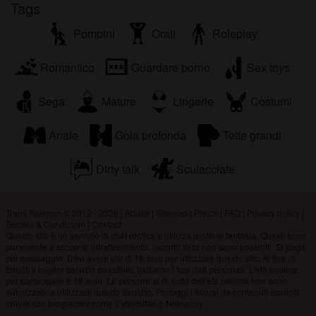
Tags
Pompini
Orali
Roleplay
Romantico
Guardare porno
Sex toys
Sega
Mature
Lingerie
Costumi
Anale
Gola profonda
Tette grandi
Dirty talk
Sculacciate
Trans Palermo © 2012 - 2026
|
Abuse
|
Sitemap
|
Prezzi
|
FAQ
|
Privacy policy
|
Termini & Condizioni
|
Contact
Questo sito è un servizio di chat erotica e utilizza profili di fantasia. Questi sono
puramente a scopo di intrattenimento, incontri fisici non sono possibili. Si paga
per messaggio. Devi avere più di 18 anni per utilizzare questo sito. Al fine di
fornirti il miglior servizio possibile, trattiamo i tuoi dati personali. L'età minima
per partecipare è 18 anni. Le persone al di sotto dell'età minima non sono
autorizzate a utilizzare questo servizio. Proteggi i minori da contenuti espliciti
online con programmi come Cybersitter o Netnanny.