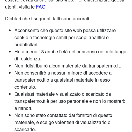
utenti, visita le
FAQ
.
Dichiari che i seguenti fatti sono accurati:
Acconsento che questo sito web possa utilizzare
cookie e tecnologie simili per scopi analitici e
pubblicitari.
Ho almeno 18 anni e l'età del consenso nel mio luogo
di residenza.
Non ridistribuirò alcun materiale da transpalermo.it.
Non consentirò a nessun minore di accedere a
transpalermo.it o a qualsiasi materiale in esso
contenuto.
Nickname:
Secret69
Qualsiasi materiale visualizzato o scaricato da
Età:
40
transpalermo.it è per uso personale e non lo mostrerò
Paese:
Italia
a minori.
Non sono stato contattato dai fornitori di questo
Provincia:
Palermo
materiale, e scelgo volentieri di visualizzarlo o
Sesso:
Shemale
scaricarlo.
Sessualità:
Bisessuale