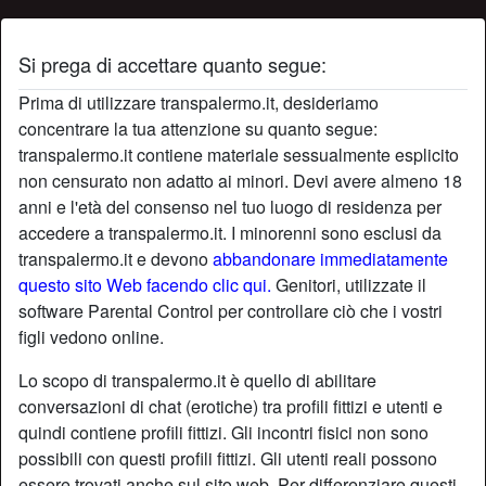
Si prega di accettare quanto segue:
Profilo di gattinaincalore
Prima di utilizzare transpalermo.it, desideriamo
concentrare la tua attenzione su quanto segue:
transpalermo.it contiene materiale sessualmente esplicito
non censurato non adatto ai minori. Devi avere almeno 18
anni e l'età del consenso nel tuo luogo di residenza per
accedere a transpalermo.it. I minorenni sono esclusi da
transpalermo.it e devono
abbandonare immediatamente
questo sito Web facendo clic qui.
Genitori, utilizzate il
software Parental Control per controllare ciò che i vostri
figli vedono online.
Lo scopo di transpalermo.it è quello di abilitare
conversazioni di chat (erotiche) tra profili fittizi e utenti e
quindi contiene profili fittizi. Gli incontri fisici non sono
possibili con questi profili fittizi. Gli utenti reali possono
star
chat
Aggiungi
Chatta adesso
essere trovati anche sul sito web. Per differenziare questi