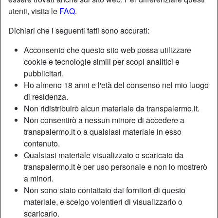
utenti, visita le
FAQ
.
Dichiari che i seguenti fatti sono accurati:
Acconsento che questo sito web possa utilizzare
cookie e tecnologie simili per scopi analitici e
pubblicitari.
Ho almeno 18 anni e l'età del consenso nel mio luogo
di residenza.
Non ridistribuirò alcun materiale da transpalermo.it.
Non consentirò a nessun minore di accedere a
transpalermo.it o a qualsiasi materiale in esso
contenuto.
Nickname:
Gattinaincalore
Qualsiasi materiale visualizzato o scaricato da
Età:
26
transpalermo.it è per uso personale e non lo mostrerò
Paese:
Italia
a minori.
Non sono stato contattato dai fornitori di questo
Provincia:
Palermo
materiale, e scelgo volentieri di visualizzarlo o
Sesso:
Shemale
scaricarlo.
Sessualità:
Bisessuale