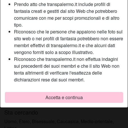
Prendo atto che transpalermo.it include profili di
Relazione:
Single
fantasia creati e gestiti dal sito Web che potrebbero
Colore dei capelli:
Scuro
comunicare con me per scopi promozionali e di altro
Colore degli occhi:
Castani
tipo.
Peso:
63 Kg
Riconosco che le persone che appaiono nelle foto sul
Depilata:
Sì
sito web o nei profili di fantasia potrebbero non essere
membri effettivi di transpalermo.it e che alcuni dati
Fumatrice:
A volte
vengono forniti solo a scopo illustrativo.
Riconosco che transpalermo.it non effettua indagini
Descrizione
person_pin
sui precedenti dei suoi membri e che il sito Web non
tenta altrimenti di verificare l'esattezza delle
Amo moltissimo la fase dedicata ai preliminari che, più che
dichiarazioni rese dai suoi membri.
un percorso obbligatorio, devono rappresentare quel
dorato momento dove il desiderio già presente, deve
prendere forma e dove i reciproci appetiti di sesso devono
Accetta e continua
aver modo di svilupparsi ancor di più.
Sta cercando
Uomo, Etero, Bisessuale, Caucasica, Medio-orientale,