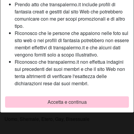
Prendo atto che transpalermo.it include profili di
Relazione:
Single
fantasia creati e gestiti dal sito Web che potrebbero
Colore dei capelli:
Castana
comunicare con me per scopi promozionali e di altro
Colore degli occhi:
Castani
tipo.
Depilata:
Sì
Riconosco che le persone che appaiono nelle foto sul
Fumatrice:
A volte
sito web o nei profili di fantasia potrebbero non essere
membri effettivi di transpalermo.it e che alcuni dati
vengono forniti solo a scopo illustrativo.
Descrizione
person_pin
Riconosco che transpalermo.it non effettua indagini
Mi piace essere femminile e lasciar trasparire tutta la
sui precedenti dei suoi membri e che il sito Web non
sensualità della quale sono dotata e, per questo, sfrutto un
tenta altrimenti di verificare l'esattezza delle
abbigliamento composto da un intimo accuratamente
dichiarazioni rese dai suoi membri.
selezionato tra quello più perverso con trasparenze e pizzi
che invitano al piacere delle carni.
Accetta e continua
Sta cercando
Uomo, Shemale, Etero, Gay, Bisessuale