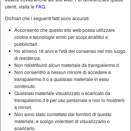
utenti, visita le
FAQ
.
Dichiari che i seguenti fatti sono accurati:
Acconsento che questo sito web possa utilizzare
cookie e tecnologie simili per scopi analitici e
pubblicitari.
Ho almeno 18 anni e l'età del consenso nel mio luogo
di residenza.
Non ridistribuirò alcun materiale da transpalermo.it.
Non consentirò a nessun minore di accedere a
transpalermo.it o a qualsiasi materiale in esso
contenuto.
Nickname:
Leccatrice
Qualsiasi materiale visualizzato o scaricato da
Età:
38
transpalermo.it è per uso personale e non lo mostrerò
Paese:
Italia
a minori.
Non sono stato contattato dai fornitori di questo
Provincia:
Palermo
materiale, e scelgo volentieri di visualizzarlo o
Sesso:
Shemale
scaricarlo.
Sessualità:
Bisessuale