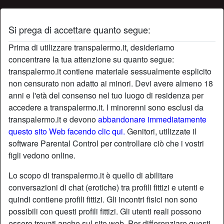
Si prega di accettare quanto segue:
Profilo di leccatrice
Prima di utilizzare transpalermo.it, desideriamo
concentrare la tua attenzione su quanto segue:
transpalermo.it contiene materiale sessualmente esplicito
non censurato non adatto ai minori. Devi avere almeno 18
anni e l'età del consenso nel tuo luogo di residenza per
accedere a transpalermo.it. I minorenni sono esclusi da
transpalermo.it e devono
abbandonare immediatamente
questo sito Web facendo clic qui.
Genitori, utilizzate il
software Parental Control per controllare ciò che i vostri
figli vedono online.
Lo scopo di transpalermo.it è quello di abilitare
conversazioni di chat (erotiche) tra profili fittizi e utenti e
quindi contiene profili fittizi. Gli incontri fisici non sono
possibili con questi profili fittizi. Gli utenti reali possono
star
chat
Aggiungi
Chatta adesso
essere trovati anche sul sito web. Per differenziare questi