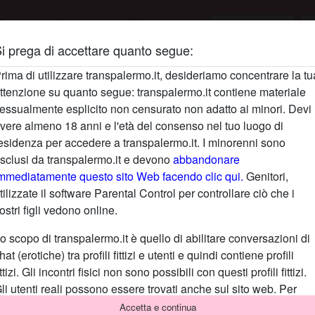
search
favorite_border
Ricerca
Registrati
i prega di accettare quanto segue:
rima di utilizzare transpalermo.it, desideriamo concentrare la tu
Descrizione
person_pin
ttenzione su quanto segue: transpalermo.it contiene materiale
Voglio vivere il rapporto sessuale in mani
essualmente esplicito non censurato non adatto ai minori. Devi
goduria possa aumentare in maniera costa
vere almeno 18 anni e l'età del consenso nel tuo luogo di
sentire come sei fatto, ti desidero tanto.
esidenza per accedere a transpalermo.it. I minorenni sono
sclusi da transpalermo.it e devono
abbandonare
Sta cercando
mmediatamente questo sito Web facendo clic qui.
Genitori,
Non ha specificato le sue preferenze
tilizzate il software Parental Control per controllare ciò che i
ostri figli vedono online.
o scopo di transpalermo.it è quello di abilitare conversazioni di
Tags
hat (erotiche) tra profili fittizi e utenti e quindi contiene profili
Pompini
Orali
Rolepla
ittizi. Gli incontri fisici non sono possibili con questi profili fittizi.
li utenti reali possono essere trovati anche sul sito web. Per
Sex toys
Sega
Mature
ifferenziare questi utenti, visita le
FAQ
.
Accetta e continua