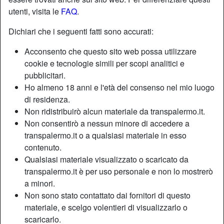
utenti, visita le
FAQ
.
Dichiari che i seguenti fatti sono accurati:
Acconsento che questo sito web possa utilizzare
cookie e tecnologie simili per scopi analitici e
pubblicitari.
Ho almeno 18 anni e l'età del consenso nel mio luogo
di residenza.
Non ridistribuirò alcun materiale da transpalermo.it.
Non consentirò a nessun minore di accedere a
transpalermo.it o a qualsiasi materiale in esso
contenuto.
Nickname:
Felicità
Qualsiasi materiale visualizzato o scaricato da
Età:
39
transpalermo.it è per uso personale e non lo mostrerò
Paese:
Italia
a minori.
Non sono stato contattato dai fornitori di questo
Provincia:
Palermo
materiale, e scelgo volentieri di visualizzarlo o
Sesso:
Shemale
scaricarlo.
Sessualità:
Bisessuale