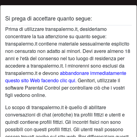
Si prega di accettare quanto segue:
Profilo di felicità
Prima di utilizzare transpalermo.it, desideriamo
concentrare la tua attenzione su quanto segue:
transpalermo.it contiene materiale sessualmente esplicito
non censurato non adatto ai minori. Devi avere almeno 18
anni e l'età del consenso nel tuo luogo di residenza per
accedere a transpalermo.it. I minorenni sono esclusi da
transpalermo.it e devono
abbandonare immediatamente
questo sito Web facendo clic qui.
Genitori, utilizzate il
software Parental Control per controllare ciò che i vostri
figli vedono online.
Lo scopo di transpalermo.it è quello di abilitare
conversazioni di chat (erotiche) tra profili fittizi e utenti e
quindi contiene profili fittizi. Gli incontri fisici non sono
possibili con questi profili fittizi. Gli utenti reali possono
star
chat
Aggiungi
Chatta adesso
essere trovati anche sul sito web. Per differenziare questi