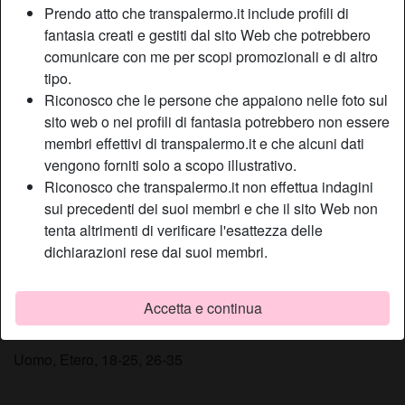
Prendo atto che transpalermo.it include profili di
Relazione:
Single
fantasia creati e gestiti dal sito Web che potrebbero
Colore dei capelli:
Bionde
comunicare con me per scopi promozionali e di altro
Colore degli occhi:
Blu
tipo.
Altezza:
170 cm
Riconosco che le persone che appaiono nelle foto sul
Depilata:
Sì
sito web o nei profili di fantasia potrebbero non essere
membri effettivi di transpalermo.it e che alcuni dati
vengono forniti solo a scopo illustrativo.
Descrizione
person_pin
Riconosco che transpalermo.it non effettua indagini
Per troppo tempo ho dovuto reprimere tutte le mie fantasie
sui precedenti dei suoi membri e che il sito Web non
e adesso sono finalmente pronta a scatenare tutte le mie
tenta altrimenti di verificare l'esattezza delle
voglie. Voglio vivere il mio erotismo in ogni sua
dichiarazioni rese dai suoi membri.
sfaccettatura, voglio finalmente dominare ed avere io il
controllo.
Accetta e continua
Sta cercando
Uomo, Etero, 18-25, 26-35