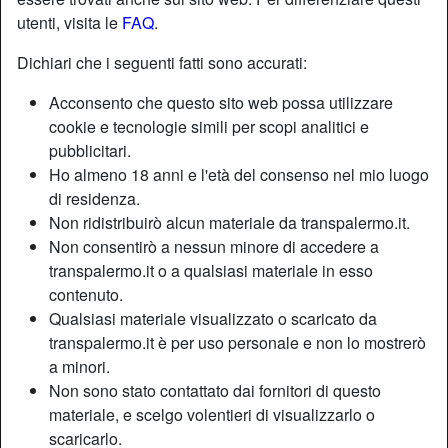
utenti, visita le
FAQ
.
Dichiari che i seguenti fatti sono accurati:
Acconsento che questo sito web possa utilizzare
cookie e tecnologie simili per scopi analitici e
pubblicitari.
Ho almeno 18 anni e l'età del consenso nel mio luogo
di residenza.
Non ridistribuirò alcun materiale da transpalermo.it.
Non consentirò a nessun minore di accedere a
transpalermo.it o a qualsiasi materiale in esso
contenuto.
Nickname:
Boccadolce
Qualsiasi materiale visualizzato o scaricato da
Età:
37
transpalermo.it è per uso personale e non lo mostrerò
Paese:
Italia
a minori.
Non sono stato contattato dai fornitori di questo
Provincia:
Trapani
materiale, e scelgo volentieri di visualizzarlo o
Sesso:
Shemale
scaricarlo.
Sessualità:
Bisessuale