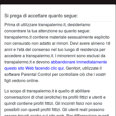
Si prega di accettare quanto segue:
Profilo di boccadolce
Prima di utilizzare transpalermo.it, desideriamo
concentrare la tua attenzione su quanto segue:
transpalermo.it contiene materiale sessualmente esplicito
non censurato non adatto ai minori. Devi avere almeno 18
anni e l'età del consenso nel tuo luogo di residenza per
accedere a transpalermo.it. I minorenni sono esclusi da
transpalermo.it e devono
abbandonare immediatamente
questo sito Web facendo clic qui.
Genitori, utilizzate il
software Parental Control per controllare ciò che i vostri
figli vedono online.
Lo scopo di transpalermo.it è quello di abilitare
conversazioni di chat (erotiche) tra profili fittizi e utenti e
quindi contiene profili fittizi. Gli incontri fisici non sono
possibili con questi profili fittizi. Gli utenti reali possono
star
chat
Aggiungi
Chatta adesso
essere trovati anche sul sito web. Per differenziare questi