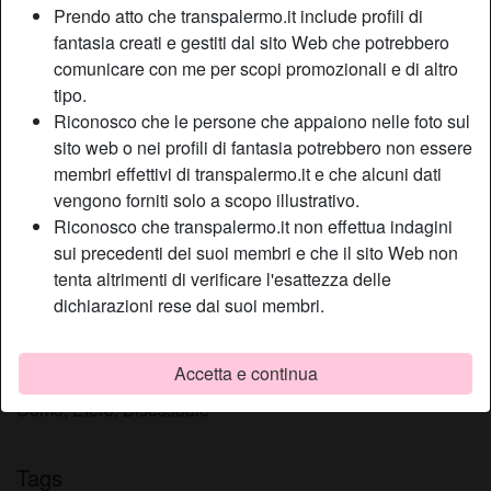
Prendo atto che transpalermo.it include profili di
Relazione:
Single
fantasia creati e gestiti dal sito Web che potrebbero
Colore dei capelli:
Scuro
comunicare con me per scopi promozionali e di altro
Peso:
75 Kg
tipo.
Depilata:
Sì
Riconosco che le persone che appaiono nelle foto sul
Fumatrice:
A volte
sito web o nei profili di fantasia potrebbero non essere
membri effettivi di transpalermo.it e che alcuni dati
vengono forniti solo a scopo illustrativo.
Descrizione
person_pin
Riconosco che transpalermo.it non effettua indagini
Il mio punto forte è il sesso orale, ancora oggi quando mi
sui precedenti dei suoi membri e che il sito Web non
fermo a parlare con qualche mia vecchia conoscenza mi
tenta altrimenti di verificare l'esattezza delle
dicono che non hanno dimenticato la mia bocca, la mia
dichiarazioni rese dai suoi membri.
lingua, ma soprattutto il modo in cui la uso.
Sta cercando
Accetta e continua
Uomo, Etero, Bisessuale
Tags