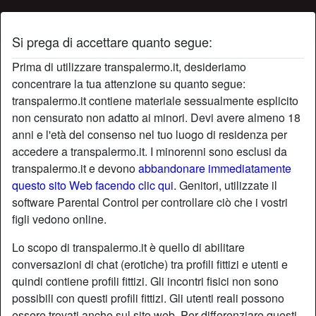
Si prega di accettare quanto segue:
Profilo di mukk
Prima di utilizzare transpalermo.it, desideriamo
concentrare la tua attenzione su quanto segue:
transpalermo.it contiene materiale sessualmente esplicito
non censurato non adatto ai minori. Devi avere almeno 18
anni e l'età del consenso nel tuo luogo di residenza per
accedere a transpalermo.it. I minorenni sono esclusi da
transpalermo.it e devono
abbandonare immediatamente
questo sito Web facendo clic qui.
Genitori, utilizzate il
software Parental Control per controllare ciò che i vostri
figli vedono online.
Lo scopo di transpalermo.it è quello di abilitare
conversazioni di chat (erotiche) tra profili fittizi e utenti e
quindi contiene profili fittizi. Gli incontri fisici non sono
possibili con questi profili fittizi. Gli utenti reali possono
star
chat
Aggiungi
Chatta adesso
essere trovati anche sul sito web. Per differenziare questi