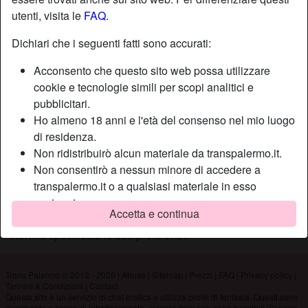
utenti, visita le
FAQ
.
Dichiari che i seguenti fatti sono accurati:
Nickname:
Mukk
Età:
63
Acconsento che questo sito web possa utilizzare
Paese:
Italia
cookie e tecnologie simili per scopi analitici e
Provincia:
Verona
pubblicitari.
Ho almeno 18 anni e l'età del consenso nel mio luogo
Sesso:
Uomo
di residenza.
Non ridistribuirò alcun materiale da transpalermo.it.
Descrizione
Non consentirò a nessun minore di accedere a
Non ha ancora inserito una descrizione
transpalermo.it o a qualsiasi materiale in esso
contenuto.
Sta cercando
Accetta e continua
Qualsiasi materiale visualizzato o scaricato da
Non ha specificato le sue preferenze
transpalermo.it è per uso personale e non lo mostrerò
a minori.
Non sono stato contattato dai fornitori di questo
Trans Palermo © 2012 - 2026
|
Abuse
|
Sitemap
|
Prezzi
|
FAQ
|
Privacy policy
|
materiale, e scelgo volentieri di visualizzarlo o
Termini & Condizioni
|
Contact
Questo sito è un servizio di chat erotica e utilizza profili di fantasia. Questi sono
scaricarlo.
puramente a scopo di intrattenimento, incontri fisici non sono possibili. Si paga