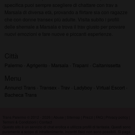
specifica puoi sempre scegliere di chattare con trav a
Marsala di diversa età, provando a flirtare sia con ragazze
che con donne transex più adulte. Visita subito i profili
delle shemale a Marsala e trova il trav giusto per provare
nuovi emozioni e fare nuove e piccanti esperienze.
Città
Palermo
-
Agrigento
-
Marsala
-
Trapani
-
Caltanissetta
Menu
Annunci Trans
-
Transex
-
Trav
-
Ladyboy
-
Virtual Escort
-
Bacheca Trans
Trans Palermo © 2012 - 2026
|
Abuse
|
Sitemap
|
Prezzi
|
FAQ
|
Privacy policy
|
Termini & Condizioni
|
Contact
Questo sito è un servizio di chat erotica e utilizza profili di fantasia. Questi sono
puramente a scopo di intrattenimento, incontri fisici non sono possibili. Si paga