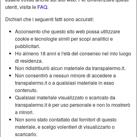
utenti, visita le
FAQ
.
Dichiari che i seguenti fatti sono accurati:
Trans a Marsala: sesso online con
Acconsento che questo sito web possa utilizzare
cookie e tecnologie simili per scopi analitici e
splendide shemale
pubblicitari.
Cerchi un sito di annunci o una chat affidabile di annunci
Ho almeno 18 anni e l'età del consenso nel mio luogo
Trans a Marsala
per rendere il tuo fetish realtà? Non
di residenza.
andare oltre ed effettua subito l'iscrizione alla nostra chat
Non ridistribuirò alcun materiale da transpalermo.it.
trans a Marsala. Il nostro sito di annunci trans a Marsala è
Non consentirò a nessun minore di accedere a
molto popolare e sono già tantissime le shemale e le
transpalermo.it o a qualsiasi materiale in esso
ladyboys iscritte! Ogni giorno il numero dei membri della
contenuto.
community cresce e permette a persone di tutte le età e di
Qualsiasi materiale visualizzato o scaricato da
diverse preferenze sessuali di trascorrere qualche
transpalermo.it è per uso personale e non lo mostrerò
piacevole ora online in compagnia di affascinanti transex.
a minori.
Non sono stato contattato dai fornitori di questo
materiale, e scelgo volentieri di visualizzarlo o
Registrati Ora!
scaricarlo.