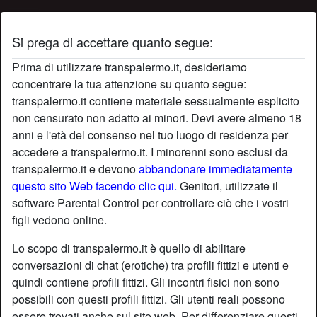
Si prega di accettare quanto segue:
Prima di utilizzare transpalermo.it, desideriamo
concentrare la tua attenzione su quanto segue:
transpalermo.it contiene materiale sessualmente esplicito
non censurato non adatto ai minori. Devi avere almeno 18
anni e l'età del consenso nel tuo luogo di residenza per
accedere a transpalermo.it. I minorenni sono esclusi da
transpalermo.it e devono
abbandonare immediatamente
questo sito Web facendo clic qui.
Genitori, utilizzate il
software Parental Control per controllare ciò che i vostri
figli vedono online.
Lo scopo di transpalermo.it è quello di abilitare
conversazioni di chat (erotiche) tra profili fittizi e utenti e
quindi contiene profili fittizi. Gli incontri fisici non sono
possibili con questi profili fittizi. Gli utenti reali possono
essere trovati anche sul sito web. Per differenziare questi