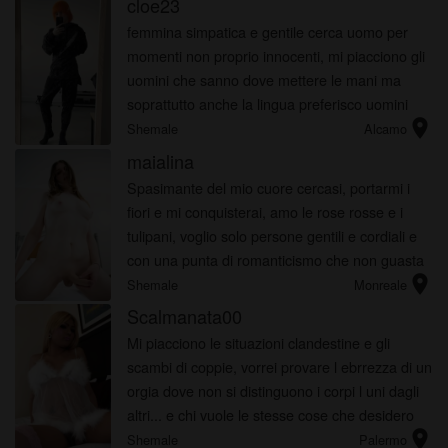
cloe23
femmina simpatica e gentile cerca uomo per
momenti non proprio innocenti, mi piacciono gli
uomini che sanno dove mettere le mani ma
soprattutto anche la lingua preferisco uomini
location_on
con una certa esperienza per il sesso anale
Shemale
Alcamo
maialina
Spasimante del mio cuore cercasi, portarmi i
fiori e mi conquisterai, amo le rose rosse e i
tulipani, voglio solo persone gentili e cordiali e
con una punta di romanticismo che non guasta
location_on
mai! contattami
Shemale
Monreale
Scalmanata00
Mi piacciono le situazioni clandestine e gli
scambi di coppie, vorrei provare l ebrrezza di un
orgia dove non si distinguono i corpi l uni dagli
altri... e chi vuole le stesse cose che desidero
location_on
io? Scrivi
Shemale
Palermo